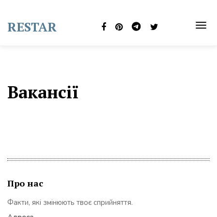
Skip
to
RESTAR
content
TOG
NAVI
Вакансії
Про нас
Факти, які змінюють твоє сприйняття.